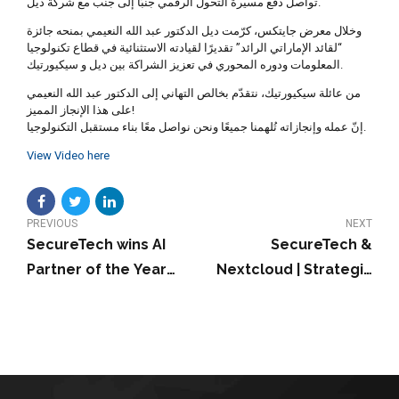
تواصل دفع مسيرة التحول الرقمي جنبًا إلى جنب مع شركة ديل.
وخلال معرض جايتكس، كرّمت ديل الدكتور عبد الله النعيمي بمنحه جائزة
“لقائد الإماراتي الرائد” تقديرًا لقيادته الاستثنائية في قطاع تكنولوجيا
المعلومات ودوره المحوري في تعزيز الشراكة بين ديل و سيكيورتيك.
من عائلة سيكيورتيك، نتقدّم بخالص التهاني إلى الدكتور عبد الله النعيمي
على هذا الإنجاز المميز!
إنّ عمله وإنجازاته تُلهمنا جميعًا ونحن نواصل معًا بناء مستقبل التكنولوجيا.
View Video here
PREVIOUS
NEXT
SecureTech wins AI
SecureTech &
Partner of the Year
Nextcloud | Strategic
2025
Partnership