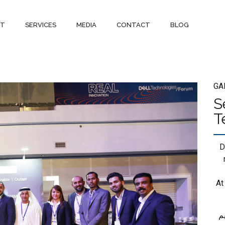
UT
SERVICES
MEDIA
CONTACT
BLOG
GA
S
T
D
At
لذي أقيم